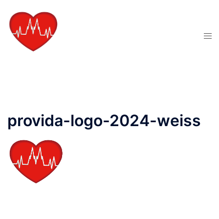
Zum
Inhalt
springen
Men
ums
provida-logo-2024-weiss