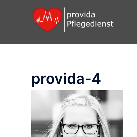
Zum
Inhalt
springen
provida-4