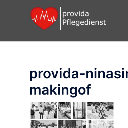
Zum
Inhalt
springen
provida-ninas
makingof