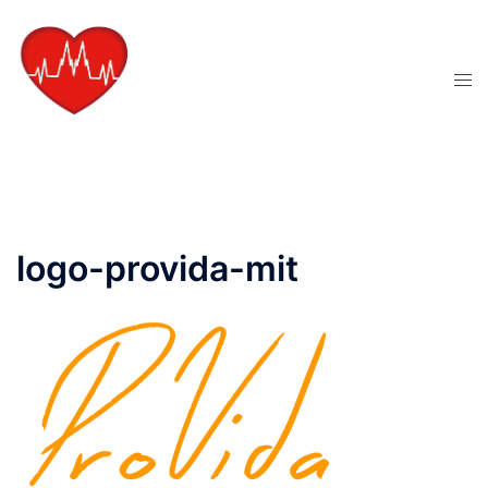
Zum
Inhalt
springen
Men
ums
logo-provida-mit